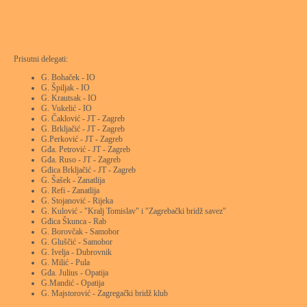
Prisutni delegati:
G. Bohaček - IO
G. Špiljak - IO
G. Krautsak - IO
G. Vukelić - IO
G. Čaklović - JT - Zagreb
G. Brkljačić - JT - Zagreb
G.Perković - JT - Zagreb
Gđa. Petrović - JT - Zagreb
Gđa. Ruso - JT - Zagreb
Gđica Brkljačić - JT - Zagreb
G. Šašek - Zanatlija
G. Refi - Zanatlija
G. Stojanović - Rijeka
G. Kulović - "Kralj Tomislav" i "Zagrebački bridž savez"
Gđica Škunca - Rab
G. Borovčak - Samobor
G. Gluščić - Samobor
G. Ivelja - Dubrovnik
G. Milić - Pula
Gđa. Julius - Opatija
G.Mandić - Opatija
G. Majstorović - Zagregački bridž klub