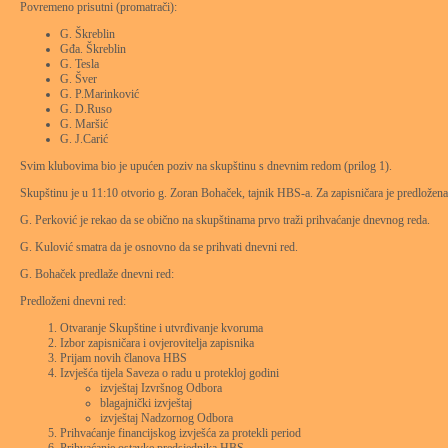
Povremeno prisutni (promatrači):
G. Škreblin
Gđa. Škreblin
G. Tesla
G. Šver
G. P.Marinković
G. D.Ruso
G. Maršić
G. J.Carić
Svim klubovima bio je upućen poziv na skupštinu s dnevnim redom (prilog 1).
Skupštinu je u 11:10 otvorio g. Zoran Bohaček, tajnik HBS-a. Za zapisničara je predložena g
G. Perković je rekao da se obično na skupštinama prvo traži prihvaćanje dnevnog reda.
G. Kulović smatra da je osnovno da se prihvati dnevni red.
G. Bohaček predlaže dnevni red:
Predloženi dnevni red:
Otvaranje Skupštine i utvrđivanje kvoruma
Izbor zapisničara i ovjerovitelja zapisnika
Prijam novih članova HBS
Izvješća tijela Saveza o radu u protekloj godini
izvještaj Izvršnog Odbora
blagajnički izvještaj
izvještaj Nadzornog Odbora
Prihvaćanje financijskog izvješća za protekli period