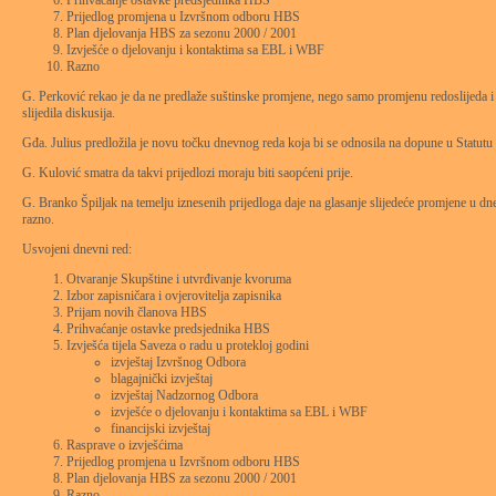
Prihvaćanje ostavke predsjednika HBS
Prijedlog promjena u Izvršnom odboru HBS
Plan djelovanja HBS za sezonu 2000 / 2001
Izvješće o djelovanju i kontaktima sa EBL i WBF
Razno
G. Perković rekao je da ne predlaže suštinske promjene, nego samo promjenu redoslijeda i 
slijedila diskusija.
Gđa. Julius predložila je novu točku dnevnog reda koja bi se odnosila na dopune u Statut
G. Kulović smatra da takvi prijedlozi moraju biti saopćeni prije.
G. Branko Špiljak na temelju iznesenih prijedloga daje na glasanje slijedeće promjene u dnev
razno.
Usvojeni dnevni red:
Otvaranje Skupštine i utvrđivanje kvoruma
Izbor zapisničara i ovjerovitelja zapisnika
Prijam novih članova HBS
Prihvaćanje ostavke predsjednika HBS
Izvješća tijela Saveza o radu u protekloj godini
izvještaj Izvršnog Odbora
blagajnički izvještaj
izvještaj Nadzornog Odbora
izvješće o djelovanju i kontaktima sa EBL i WBF
financijski izvještaj
Rasprave o izvješćima
Prijedlog promjena u Izvršnom odboru HBS
Plan djelovanja HBS za sezonu 2000 / 2001
Razno