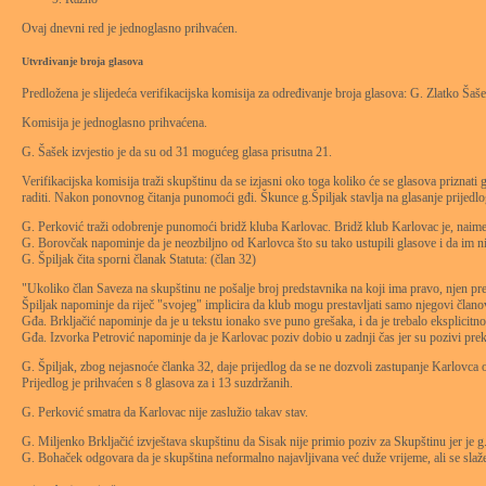
Ovaj dnevni red je jednoglasno prihvaćen.
Utvrđivanje broja glasova
Predložena je slijedeća verifikacijska komisija za određivanje broja glasova: G. Zlatko Ša
Komisija je jednoglasno prihvaćena.
G. Šašek izvjestio je da su od 31 mogućeg glasa prisutna 21.
Verifikacijska komisija traži skupštinu da se izjasni oko toga koliko će se glasova priznat
raditi. Nakon ponovnog čitanja punomoći gđi. Škunce g.Špiljak stavlja na glasanje prijedl
G. Perković traži odobrenje punomoći bridž kluba Karlovac. Bridž klub Karlovac je, naime
G. Borovčak napominje da je neozbiljno od Karlovca što su tako ustupili glasove i da im 
G. Špiljak čita sporni članak Statuta: (član 32)
"Ukoliko član Saveza na skupštinu ne pošalje broj predstavnika na koji ima pravo, njen p
Špiljak napominje da riječ "svojeg" implicira da klub mogu prestavljati samo njegovi člano
Gđa. Brkljačić napominje da je u tekstu ionako sve puno grešaka, i da je trebalo eksplicitno
Gđa. Izvorka Petrović napominje da je Karlovac poziv dobio u zadnji čas jer su pozivi prek
G. Špiljak, zbog nejasnoće članka 32, daje prijedlog da se ne dozvoli zastupanje Karlovca o
Prijedlog je prihvaćen s 8 glasova za i 13 suzdržanih.
G. Perković smatra da Karlovac nije zaslužio takav stav.
G. Miljenko Brkljačić izvještava skupštinu da Sisak nije primio poziv za Skupštinu jer je
G. Bohaček odgovara da je skupština neformalno najavljivana već duže vrijeme, ali se slaže d