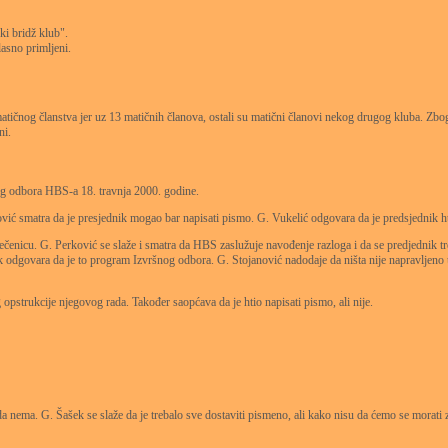
i bridž klub".
asno primljeni.
tičnog članstva jer uz 13 matičnih članova, ostali su matični članovi nekog drugog kluba. Zbog
ni.
og odbora HBS-a 18. travnja 2000. godine.
ović smatra da je presjednik mogao bar napisati pismo. G. Vukelić odgovara da je predsjednik ht
rečenicu. G. Perković se slaže i smatra da HBS zaslužuje navođenje razloga i da se predjednik
iljak odgovara da je to program Izvršnog odbora. G. Stojanović nadodaje da ništa nije napravljeno 
pstrukcije njegovog rada. Također saopćava da je htio napisati pismo, ali nije.
da nema. G. Šašek se slaže da je trebalo sve dostaviti pismeno, ali kako nisu da ćemo se morati