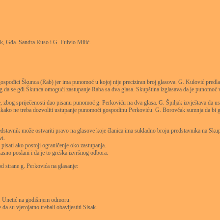
šek, Gđa. Sandra Ruso i G. Fulvio Milić.
i gospođici Škunca (Rab) jer ima punomoć u kojoj nije preciziran broj glasova. G. Kulović predl
og da se gđi Škunca omogući zastupanje Raba sa dva glasa. Skupština izglasava da je punomoć val
, zbog spriječenosti dao pisanu punomoć g. Perkoviću na dva glasa. G. Špiljak izvještava da u
nikako ne treba dozvoliti ustupanje punomoći gospodinu Perkoviću. G. Borovčak sumnja da bi g.
redstavnik može ostvariti pravo na glasove koje članica ima sukladno broju predstavnika na S
vi.
 pisati ako postoji ograničenje oko zastupanja.
asno poslani i da je to greška izvršnog odbora.
d strane g. Perkovića na glasanje:
 g. Unetić na godišnjem odmoru.
a su vjerojatno trebali obavijestiti Sisak.