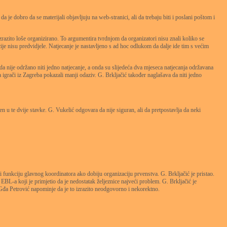
 je dobro da se materijali objavljuju na web-stranici, ali da trebaju biti i poslani poštom i
izrazito loše organizirano. To argumentira tvrdnjom da organizatori nisu znali koliko se
icije nisu predvidjele. Natjecanje je nastavljeno s ad hoc odlukom da dalje ide tim s većim
a nije održano niti jedno natjecanje, a onda su slijedeća dva mjeseca natjecanja održavana
a igrači iz Zagreba pokazali manji odaziv. G. Brkljačić također naglašava da niti jedno
en u te dvije stavke. G. Vukelić odgovara da nije siguran, ali da pretpostavlja da neki
eti funkciju glavnog koordinatora ako dobiju organizaciju prvenstva. G. Brkljačić je pristao.
BL-a koji je primjetio da je nedostatak željeznice najveći problem. G. Brkljačić je
. Gđa Petrović napominje da je to izrazito neodgovorno i nekorektno.