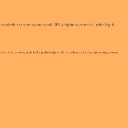
a početak, a da se svi izvještaji o radu HBS-a objedine u jednu točku, nakon čega bi
ki su sva izvješća, šesta točka je diskusija o istima, sedma točka plan djelovanja, a osma