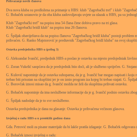
Prihvaćanje novih članova
Dva nova kluba su predložena za primanje u HBS: klub "Zagrebački tref" i klub "Zagrebačk
G. Bohaček ustanovio je da oba kluba zadovoljavaju uvjete za ulazak u HBS, pa su jednogl
Klub "Zagrebački tref" na popisu ima 54 člana čime dobiva pravo na tri glasa.
Klub "Zagrebački bridž klub" na popisu ima 26 članova.
G. Špiljak obaviještava da na popisu članova "Zagrebačkog bridž kluba" postoji problem ma
prihvaćen. G. Ranko Majstorović je predtavnik "Zagrebačkog bridž kluba" na ovoj skupšti
Ostavka predsjednika HBS-a (prilog 3)
G. Aleksandar Ivančić, predjednik HBS-a poslao je ostavku na mjesto predsjedniak Izvšn
G. Zoran Vukelić saopćava da je predsjednik htio doći, ali je službeno spriječen. G. Stojan
G. Kulović napominje da je ostavka suhoparna, da je g. Ivančić bar mogao napisati i koju 
trebao biti prisutan na skupštini jer je on iznio program iza kojeg bi trebao stajati. G. Šp
G. Borovčak iznosi misao da g. Ivančić možda ne želi da skupština prihvati ostavku.
G. Bohaček napominje da ima neslužbene informacije da je g. Ivančić podnio ostavku zbog o
G. Špiljak nadodaje da je to sve neslužbeno.
Ostavka predsjednika je dana na glasanje. Ostavka je prihvaćena većinom glasova.
Izvještaj o radu HBS-a u proteklih godinu dana
Gđa. Petrović moli za pisane materijale da bi lakše pratila izlaganje. G. Bohaček odgovara 
G. Bohaček iznosi izvještaj o radu: