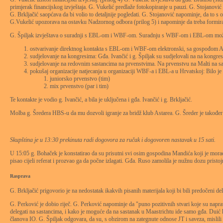
primjerak financijskog izvještaja. G. Vukelić predlaže fotokopiranje u pauzi. G. Stojanović
G. Brkljačić saopćava da bi volio to detaljnije pogledati. G. Stojanović napominje, da to s
G.Vukelić upozorava na ostavku Nadzornog odbora (prilog 5) i napominje da treba formira
G. Špiljak izvještava o suradnji s EBL-om i WBF-om. Suradnju s WBF-om i EBL-om možem
ostvarivanje direktnog kontakta s EBL-om i WBF-om elektronski, sa gospođom An
sudjelovanje na kongresima: Gđa. Ivančić i g. Špiljak su sudjelovali na na kong
sudjelovanje na redovnim sastancima na prvenstvima. Na prvenstvu na Malti na sas
pokušaj organizacije natjecanja u organizaciji WBF-a i EBL-a u Hrvatskoj: Bilo je 
juniorsko prvenstvo (tim)
mix prvenstvo (par i tim)
Te kontakte je vodio g. Ivančić, a bila je uključena i gđa. Ivančić i g. Brkljačić.
Molba g. Šredera HBS-u da mu dozvoli igranje za bridž klub Astarea. G. Šreder je također
Skupština je u 13:30 prekinuta radi dogovora za ručak i dogovoren nastavak u 15 sati.
U 15:05 g. Bohaček je konstatirao da su prisutni svi osim gospodina Mandića koji je morao o
pisao cijeli referat i prozvao ga da počne izlagati. Gđa. Ruso zamolila je nužnu dozu pristoj
Rasprava
G. Brkljačić prigovorio je na nedostatak ikakvih pisanih materijala koji bi bili predočeni de
G. Perković je dobio riječ. G. Perković napominje da "puno pozitivnih stvari koje su nap
delegati na sastancima, i kako je moguće da na sastanak u Maastrichtu ide samo gđa. Duić 
članova IO. G. Špiljak odgovara, da su, s obzirom na zategnute odnose JT i saveza, mislili d