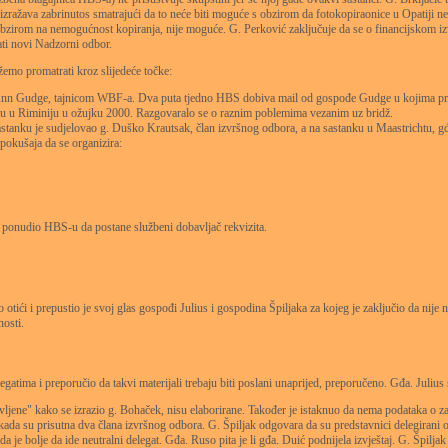
 izražava zabrinutos smatrajući da to neće biti moguće s obzirom da fotokopiraonice u Opatiji ne
 obzirom na nemogućnost kopiranja, nije moguće. G. Perković zaključuje da se o financijskom izv
ti novi Nadzorni odbor.
o promatrati kroz slijedeće točke:
n Gudge, tajnicom WBF-a. Dva puta tjedno HBS dobiva mail od gospođe Gudge u kojima prima 
resu u Riminiju u ožujku 2000. Razgovaralo se o raznim poblemima vezanim uz bridž.
tanku je sudjelovao g. Duško Krautsak, član izvršnog odbora, a na sastanku u Maastrichtu, gđa
pokušaja da se organizira:
 ponudio HBS-u da postane službeni dobavljač rekvizita.
tići i prepustio je svoj glas gospođi Julius i gospodina Špiljaka za kojeg je zaključio da nije
nosti.
legatima i preporučio da takvi materijali trebaju biti poslani unaprijed, preporučeno. Gđa. Julius 
ravljene" kako se izrazio g. Bohaček, nisu elaborirane. Također je istaknuo da nema podataka 
kada su prisutna dva člana izvršnog odbora. G. Špiljak odgovara da su predstavnici delegirani 
a je bolje da ide neutralni delegat. Gđa. Ruso pita je li gđa. Duić podnijela izvještaj. G. Špil