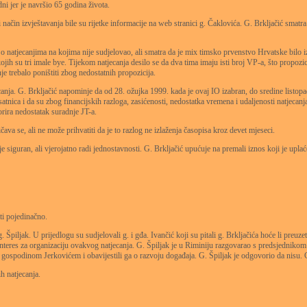
ni jer je navršio 65 godina života.
ačin izvještavanja bile su rijetke informacije na web stranici g. Čaklovića. G. Brkljačić smatra da
ti o natjecanjima na kojima nije sudjelovao, ali smatra da je mix timsko prvenstvo Hrvatske bilo 
 kojih su tri imale bye. Tijekom natjecanja desilo se da dva tima imaju isti broj VP-a, što propoz
je trebalo poništiti zbog nedostatnih propozicija.
nja. G. Brkljačić napominje da od 28. ožujka 1999. kada je ovaj IO izabran, do sredine listopad
atnica i da su zbog financijskih razloga, zasićenosti, nedostatka vremena i udaljenosti natjecanj
orira nedostatak suradnje JT-a.
ava se, ali ne može prihvatiti da je to razlog ne izlaženja časopisa kroz devet mjeseci.
e siguran, ali vjerojatno radi jednostavnosti. G. Brkljačić upućuje na premali iznos koji je uplać
ati pojedinačno.
 Špiljak. U prijedlogu su sudjelovali g. i gđa. Ivančić koji su pitali g. Brkljačića hoće li preuz
teres za organizaciju ovakvog natjecanja. G. Špiljak je u Riminiju razgovarao s predsjednikom E
kt s gospodinom Jerkovićem i obavijestili ga o razvoju događaja. G. Špiljak je odgovorio da nisu
h natjecanja.