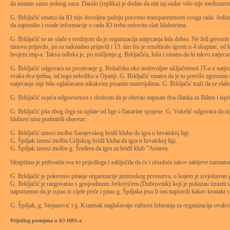
da imamo samo jednog suca. Danilo (replika) je dodao da niti taj sudac više nije međunarod
G. Brkljačić smatra da IO nije dovoljnu pažnju posvetio transparentnosti svoga rada. Jedini n
da zapisnike i ostale informacije o radu IO treba redovito slati klubovima.
G. Brkljačić se ne slaže s tvrdnjom da je organizacija natjecanja bila dobra. Ne želi govori
timova prijavilo, pa su naknadno prijavili i 13. tim što je rezultiralo igrom u 4 skupine, od
brojem imp-a. Takva odluka je, po mišljenju g. Brkljačića, loša i smatra da bi takvo natjecan
G. Brkljačić odgovara na prozivanje g. Bohačeka oko nedovoljne uključenosti JT-a u natjeca
svaka dva tjedna, od toga nekoliko u Opatiji. G. Brkljačić smatra da je to previše zgusnuta s
natjecanje nije bilo oglašavano nikakvim pisanim materijalima. G. Brkljačić traži da se elab
G. Brkljačić osjeća odgovornost s obzirom da je obećao napisati dva članka za Bilten i isprič
G. Brkljačić pita zbog čega su uplate od lige i članarine spojene. G. Vukelić odgovara da nij
klubovi nisu podmirili obaveze.
G. Brkljačić iznosi molbu Sarajevskog bridž kluba da igra u hrvatskoj ligi.
G. Špiljak iznosi molbu Celjskog bridž kluba da igra u hrvatskoj ligi.
G. Špiljak iznosi molbu g. Šredera da igra za bridž klub "Astarea.
Skupština je prihvatila sva tri prijedloga i zaključila da će i ubuduće takve zahtjeve razmatr
G. Brkljačić je pokrenuo pitanje organizacije juniroskog prvenstva, o kojem je izvještavao g.
G. Brkljačić je razgovarao s gospodinom Jerkovićem (Dubrovnik) koji je pokazao izraziti in
napomenuo da je ispao iz cijele priče i pitao g. Špiljaka jesu li oni napravili kakav konta
G. Špiljak, g. Stojanović i g. Krautsak naglašavaju važnost lobiranja za organizaciju ovakvi
Prijedlog promjena u IO HBS-a