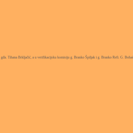
đa. Tihana Brkljačić, a u verifikacijsku komisiju g. Branko Špiljak i g. Branko Refi. G. Bohače