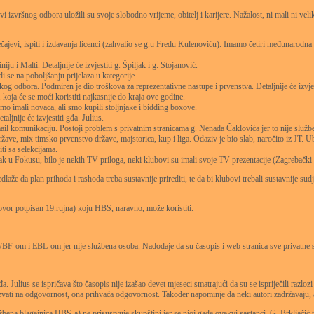
izvršnog odbora uložili su svoje slobodno vrijeme, obitelj i karijere. Nažalost, ni mali ni veliki
jevi, ispiti i izdavanja licenci (zahvalio se g.u Fredu Kulenoviću). Imamo četiri međunarodna s
Malti. Detaljnije će izvjestiti g. Špiljak i g. Stojanović.
se na poboljšanju prijelaza u kategorije.
bora. Podmiren je dio troškova za reprezentativne nastupe i prvenstva. Detaljnije će izvjest
e se moći koristiti najkasnije do kraja ove godine.
mali novaca, ali smo kupili stoljnjake i bidding boxove.
jnije će izvjestiti gđa. Julius.
unikaciju. Postoji problem s privatnim stranicama g. Nenada Čaklovića jer to nije službena s
, mix timsko prvenstvo države, majstorica, kup i liga. Odaziv je bio slab, naročito iz JT. Ubu
i sa selekcijama.
k u Fokusu, bilo je nekih TV priloga, neki klubovi su imali svoje TV prezentacije (Zagrebački t
a plan prihoda i rashoda treba sustavnije prirediti, te da bi klubovi trebali sustavnije sudjel
or potpisan 19.rujna) koju HBS, naravno, može koristiti.
F-om i EBL-om jer nije službena osoba. Nadodaje da su časopis i web stranica sve privatne stva
a. Julius se ispričava što časopis nije izašao devet mjeseci smatrajući da su se ispriječili razloz
zvati na odgovornost, ona prihvaća odgovornost. Također napominje da neki autori zadržavaju, a 
užbena blagajnica HBS-a) ne prisustvuje skupštini jer se njoj gade ovakvi sastanci. G. Brkljačić 