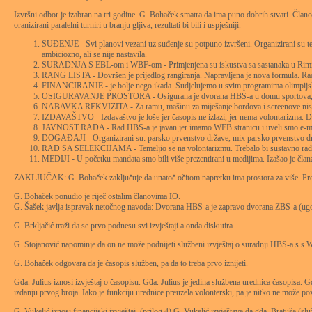
Izvršni odbor je izabran na tri godine. G. Bohaček smatra da ima puno dobrih stvari. Članovi 
oranizirani paralelni turniri u branju gljiva, rezultati bi bili i uspješniji.
SUĐENJE - Svi planovi vezani uz suđenje su potpuno izvršeni. Organizirani su teča
ambiciozno, ali se nije nastavila.
SURADNJA S EBL-om i WBF-om - Primjenjena su iskustva sa sastanaka u Riminiju i 
RANG LISTA - Dovršen je prijedlog rangiranja. Napravljena je nova formula. Radi 
FINANCIRANJE - je bolje nego ikada. Sudjelujemo u svim programima olimpijskog od
OSIGURAVANJE PROSTORA - Osigurana je dvorana HBS-a u domu sportova, koja ć
NABAVKA REKVIZITA - Za ramu, mašinu za miješanje bordova i screenove nismo i
IZDAVAŠTVO - Izdavaštvo je loše jer časopis ne izlazi, jer nema volontarizma. Detal
JAVNOST RADA - Rad HBS-a je javan jer imamo WEB stranicu i uveli smo e-mail kom
DOGAĐAJI - Organizirani su: parsko prvenstvo države, mix parsko prvenstvo države
RAD SA SELEKCIJAMA - Temeljio se na volontarizmu. Trebalo bi sustavno radit
MEDIJI - U početku mandata smo bili više prezentirani u medijima. Izašao je člana
ZAKLJUČAK: G. Bohaček zaključuje da unatoč očitom napretku ima prostora za više. Predlaže d
G. Bohaček ponudio je riječ ostalim članovima IO.
G. Šašek javlja ispravak netočnog navoda: Dvorana HBS-a je zapravo dvorana ZBS-a (ugov
G. Brkljačić traži da se prvo podnesu svi izvještaji a onda diskutira.
G. Stojanović napominje da on ne može podnijeti službeni izvještaj o suradnji HBS-a s s WB
G. Bohaček odgovara da je časopis služben, pa da to treba prvo iznijeti.
Gđa. Julius iznosi izvještaj o časopisu. Gđa. Julius je jedina službena urednica časopisa. Gđ
izdanju prvog broja. Iako je funkciju urednice preuzela volonterski, pa je nitko ne može po
G. Vukelić iznosi financijski izvještaj. (prilog 4) G. Vukelić izvještava da gđa. Bratuša (sl