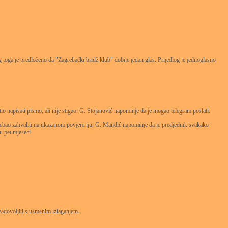
 toga je predloženo da "Zagrebački bridž klub" dobije jedan glas. Prijedlog je jednoglasno
io napisati pismo, ali nije stigao. G. Stojanović napominje da je mogao telegram poslati.
 trebao zahvaliti na ukazanom povjerenju. G. Mandić napominje da je predjednik svakako
u pet mjeseci.
 zadovoljiti s usmenim izlaganjem.