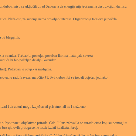
 klubovi nisu se uključili u rad Savera, a da energija nije trošena na destrukciju i da nisu
uca. Nažalost, za suđenje nema dovoljno interesa. Organizacija tečajeva je počela
iti blagajnik.
tranica. Trebao bi postojati poseban link na materijale saveza.
duće bi bio poželjan detaljni kalendar.
ref). Potreban je čovjek u medijima.
ovati u radu Saveza, naročito JT. Svi klubovi bi se trebali osjećati jednako.
ri i da autori mogu izvještavati privatno, ali ne i službeno.
i i subjektivne i objektivne prirode. Gđa. Julius zahvalila se suradnicima koji su pomogli u
bez njihovih priloga se ne može izdati kvalitetan broj.
traži kopiju financijskog izvještaja. G. Vukelić izražava žaljenje što ima samo jedan