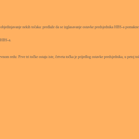
objedinjavanje nekih točaka: predlaže da se izglasavanje ostavke predsjednika HBS-a pomakne n
u HBS-a.
nom redu: Prve tri točke ostaju iste, četvrta točka je prijedlog ostavke predsjednika, u petoj toč