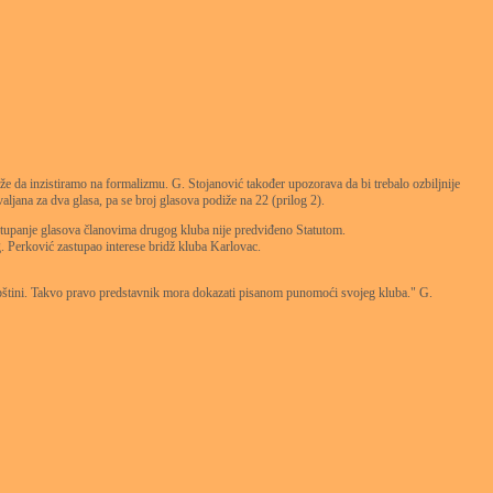
aže da inzistiramo na formalizmu. G. Stojanović također upozorava da bi trebalo ozbiljnije
jana za dva glasa, pa se broj glasova podiže na 22 (prilog 2).
stupanje glasova članovima drugog kluba nije predviđeno Statutom.
 Perković zastupao interese bridž kluba Karlovac.
kupštini. Takvo pravo predstavnik mora dokazati pisanom punomoći svojeg kluba." G.