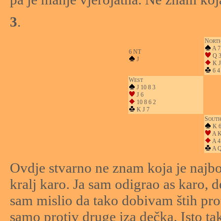
3
.
N
ORT
A 7
6 NT
Q 
J
K J
6 4
W
EST
J 10 8 3
J 6
10 8 6 2
K J 7
S
OUT
K 6
A K
A 4
A Q
Ovdje stvarno ne znam koja je najbolj
kralj karo. Ja sam odigrao as karo, d
sam mislio da tako dobivam štih prot
samo protiv druge iza dečka. Isto tak