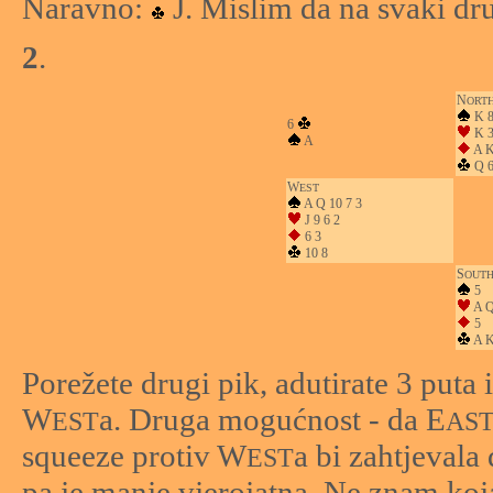
Naravno:
J. Mislim da na svaki dr
2
.
N
ORT
K 8
6
K 
A
A K
Q 6
W
EST
A Q 10 7 3
J 9 6 2
6 3
10 8
S
OUT
5
A Q
5
A K
Porežete drugi pik, adutirate 3 puta 
W
a. Druga mogućnost - da E
EST
AS
squeeze protiv W
a bi zahtjevala 
EST
pa je manje vjerojatna. Ne znam koja