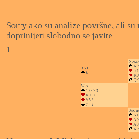
Sorry ako su analize površne, ali su
doprinijeti slobodno se javite.
1
.
N
ORT
K 
3 NT
5 4
8
K J
Q 9
W
EST
10 8 7 3
K 10 8
9 5 3
7 4 2
S
OUT
A J
A 9
A 8
K 