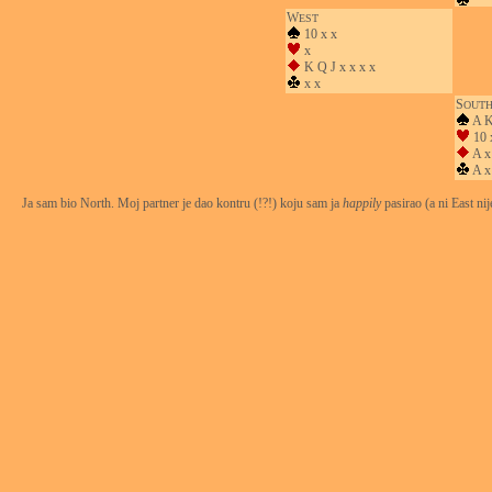
W
EST
10 x x
x
K Q J x x x x
x x
S
OUT
A K
10 
A x
A x
Ja sam bio North. Moj partner je dao kontru (!?!) koju sam ja
happily
pasirao (a ni East nije