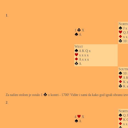
1
.
N
ORT
J x 
1
X
Q J
A
x x
10 
W
EST
A K Q x
x x x x
A x x x
A
S
OUT
10 
A K
K 
K x
Za našim stolom je ostalo 1
u kontri - 1700! Vidite i sami da kako god igrali obranu izv
2
.
N
ORT
Q J
4
X
K Q
A
x x