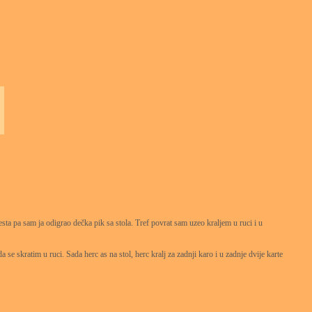
sta pa sam ja odigrao dečka pik sa stola. Tref povrat sam uzeo kraljem u ruci i u
se skratim u ruci. Sada herc as na stol, herc kralj za zadnji karo i u zadnje dvije karte