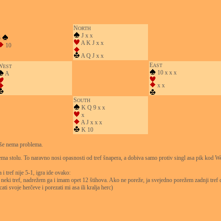
N
ORTH
J x x
6
A K J x x
10
A Q J x x
E
W
AST
EST
10 x x x
A
x x
S
OUTH
K Q 9 x x
x
A J x x x
K 10
više nema problema.
ema stolu. To naravno nosi opasnosti od tref šnapera, a dobiva samo protiv singl asa pik kod We
i tref nije 5-1, igra ide ovako:
 neki tref, nadrežem ga i imam opet 12 štihova. Ako ne poreže, ja svejedno porežem zadnji tref da 
 svoje herčeve i porezati mi asa ili kralja herc)