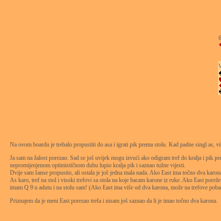
Na ovom boardu je trebalo propustiti do asa i igrati pik prema stolu. Kad padne singl as, 
Ja sam na žalost porezao. Sad se još uvijek mogu izvući ako odigram tref do kralja i pik pr
nepromijenjenom optimističnom duhu lupio kralja pik i saznao tužne vijesti.
Dvije sam šanse propustio, ali ostala je još jedna mala nada. Ako East ima točno dva karona 
As karo, tref na stol i visoki trefovi sa stola na koje bacam karone iz ruke. Ako East poreže
imam Q 9 u adutu i na stolu sam! (Ako East ima više od dva karona, može na trefove pobacati
Priznajem da je meni East porezao trefa i nisam još saznao da li je imao točno dva karona.