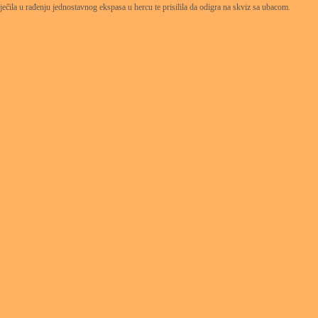
iječila u rađenju jednostavnog ekspasa u hercu te prisilila da odigra na skviz sa ubacom.