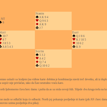
N
ORTH
A K 9 4
3 NT
Q 9 6 3
6
A K 9
J 7
W
E
EST
AST
10 7
Q J 8 6
8 7
K J 10 5
J 8 5 3
10 6 2
A 8 5 4 3
K 9
S
OUTH
5 3 2
A 4 2
Q 7 4
Q 10 6 2
no uskače sa kraljem (na viđene karte dobitna je kombinacija staviti tref devetku, ali iz duplo
u uopće nije privlačan, tako da East neutralno vraća karo.
th ljubomorno čuva herc damu i pušta da as sa stola osvoji štih. Slijede dva kruga trefa na ko
ne može se odlučiti koju će odbaciti. North joj pokazuje posljednje tri karte (pik A9 i herc dam
ponovno uzima posljednja dva pika).