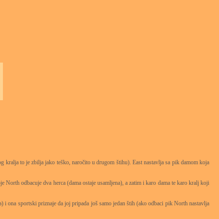
g kralja to je zbilja jako teško, naročito u drugom štihu). East nastavlja sa pik damom koja
je North odbacuje dva herca (dama ostaje usamljena), a zatim i karo dama te karo kralj koji
a) i ona sportski priznaje da joj pripada još samo jedan štih (ako odbaci pik North nastavlja