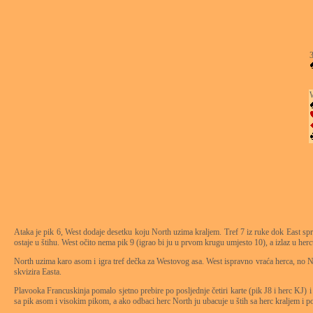
Ataka je pik 6, West dodaje desetku koju North uzima kraljem. Tref 7 iz ruke dok East sprem
ostaje u štihu. West očito nema pik 9 (igrao bi ju u prvom krugu umjesto 10), a izlaz u herc
North uzima karo asom i igra tref dečka za Westovog asa. West ispravno vraća herca, no Nor
skvizira Easta.
Plavooka Francuskinja pomalo sjetno prebire po posljednje četiri karte (pik J8 i herc KJ) i 
sa pik asom i visokim pikom, a ako odbaci herc North ju ubacuje u štih sa herc kraljem i 