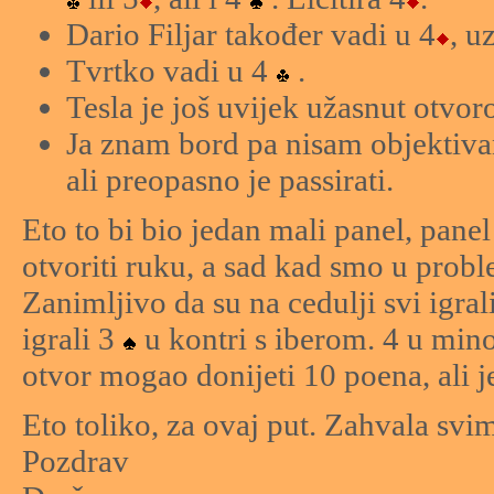
Dario Filjar također vadi u 4
, u
Tvrtko vadi u 4
.
Tesla je još uvijek užasnut otvoro
Ja znam bord pa nisam objektivan
ali preopasno je passirati.
Eto to bi bio jedan mali panel, panel
otvoriti ruku, a sad kad smo u probl
Zanimljivo da su na cedulji svi igral
igrali 3
u kontri s iberom. 4 u mino
otvor mogao donijeti 10 poena, ali j
Eto toliko, za ovaj put. Zahvala svi
Pozdrav