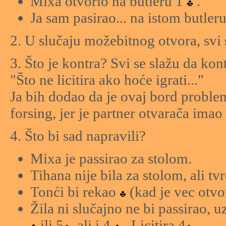
Mixa otvorio na butleru 1
.
Ja sam pasirao... na istom butleru
2. U slučaju možebitnog otvora, svi s
3. Što je kontra? Svi se slažu da ko
"Što ne licitira ako hoće igrati..."
Ja bih dodao da je ovaj bord proble
forsing, jer je partner otvarača imao
4. Što bi sad napravili?
Mixa je passirao za stolom.
Tihana nije bila za stolom, ali tvr
Tonći bi rekao
(kad je vec otvo
Žila ni slučajno ne bi passirao, 
ili 5
, ali i 4
. Licitira 4
.