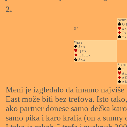
2.
N
ORT
Q 1
S / -
x x
J x
x x
W
EST
J x x
Q x x
K 10 x x
J x x
S
OUT
x
A x
A Q
A K
Meni je izgledalo da imamo najviše tr
East može biti bez trefova. Isto tako
ako partner donese samo dečka karo 
samo pika i karo kralja (on a sunny d
I tako ja rekoh 5 trefa i zveknuh 30