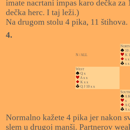
imate nacrtani impas karo dečka za 1
dečka herc. I taj leži.)
Na drugom stolu 4 pika, 11 štihova.
4.
N
ORT
10 
N / ALL
K 1
x x
x x
W
EST
Q x
A x x
K x x
Q J 10 x x
S
OUT
A K
x
A Q
A x
Normalno kažete 4 pika jer nakon sv
slem u drugoj manši. Partnerov weak 