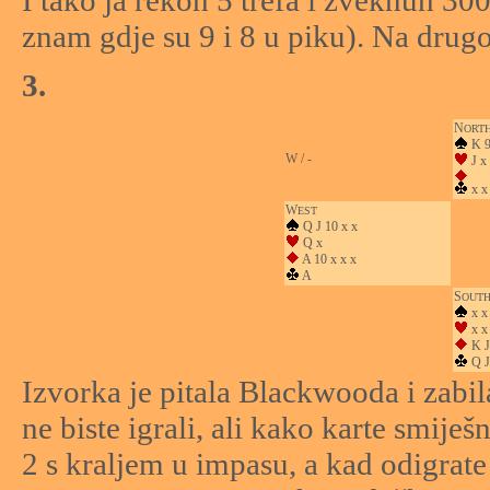
znam gdje su 9 i 8 u piku). Na drugom
3.
N
ORT
K 9
W / -
J x 
x x 
W
EST
Q J 10 x x
Q x
A 10 x x x
A
S
OUT
x x
x x
K J
Q J
Izvorka je pitala Blackwooda i zabil
ne biste igrali, ali kako karte smije
2 s kraljem u impasu, a kad odigrat