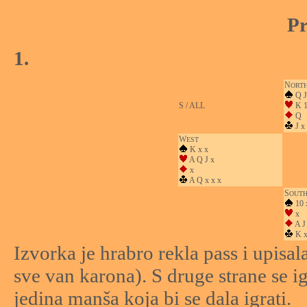
Pr
1.
N
ORT
Q J
S / ALL
K 1
Q
J x
W
EST
K x x
A Q J x
x
A Q x x x
S
OUT
10 
x
A J 
K 
Izvorka je hrabro rekla pass i upisa
sve van karona). S druge strane se i
jedina manša koja bi se dala igrati.