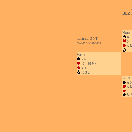
BEZ
N
ORT
K 3
kontrakt: 3 NT
5 4
ataka: nije zadana
A K
W
EST
7 6
Q J 10 9 8
4 3 2
K 3 2
S
OUT
A 5
A K
Q J