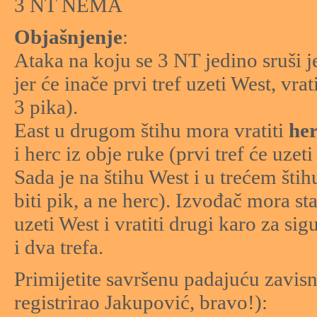
3 NT NEMA
Objašnjenje
:
Ataka na koju se 3 NT jedino sruši 
jer će inače prvi tref uzeti West, vrat
3 pika).
East u drugom štihu mora vratiti
he
i herc iz obje ruke (prvi tref će uzeti 
Sada je na štihu West i u trećem šti
biti pik, a ne herc). Izvođač mora sta
uzeti West i vratiti drugi karo za si
i dva trefa.
Primijetite savršenu padajuću zavisno
registrirao Jakupović, bravo!):