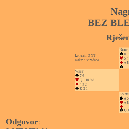
Nag
BEZ BL
Rješen
N
ORT
K 3
kontrakt: 3 NT
5 4
ataka: nije zadana
A K
W
EST
7 6
Q J 10 9 8
4 3 2
K 3 2
S
OUT
A 5
A K
Q J
Odgovor
: