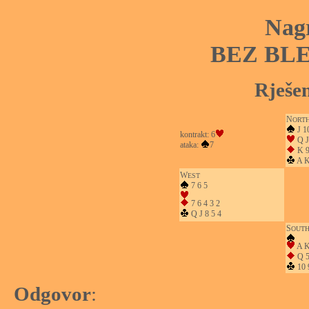
Nag
BEZ BL
Rješen
N
ORT
J 1
kontrakt: 6
Q J
ataka:
7
K 9
A K
W
EST
7 6 5
7 6 4 3 2
Q J 8 5 4
S
OUT
A K
Q 
10 
Odgovor
: