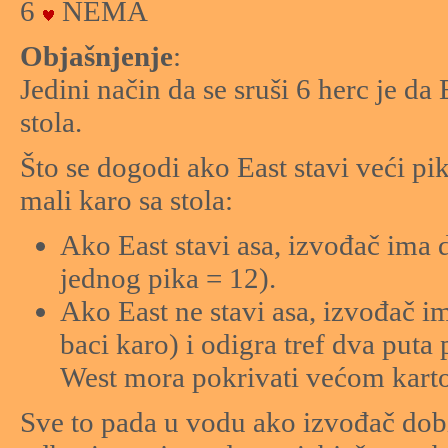
6
NEMA
Objašnjenje
:
Jedini način da se sruši 6 herc je da
stola.
Što se dogodi ako East stavi veći pik
mali karo sa stola:
Ako East stavi asa, izvođač ima d
jednog pika = 12).
Ako East ne stavi asa, izvođač im
baci karo) i odigra tref dva puta 
West mora pokrivati većom kart
Sve to pada u vodu ako izvođač dobi