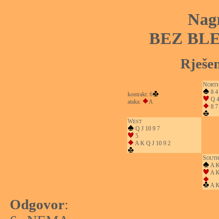
Nag
BEZ BL
Rješen
N
ORT
8 4
kontrakt: 6
Q 4
ataka:
A
8 7 
W
EST
Q J 10 9 7
5
A K Q J 10 9 2
S
OUT
A K
A 
A K
Odgovor
: