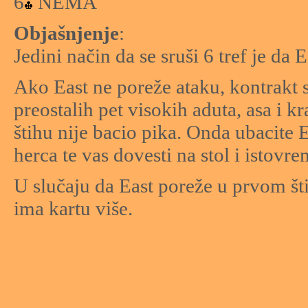
6
NEMA
Objašnjenje
:
Jedini način da se sruši 6 tref je da 
Ako East ne poreže ataku, kontrakt s
preostalih pet visokih aduta, asa i k
štihu nije bacio pika. Onda ubacite 
herca te vas dovesti na stol i istovre
U slučaju da East poreže u prvom šti
ima kartu više.