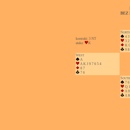
BEZ
N
ORT
4 3
kontrakt: 3 NT
3 2
ataka:
K
K Q
9 8
W
EST
A
A K J 9 7 6 5 4
8 7
7 6
S
OUT
7 6
Q 1
A 9
A K