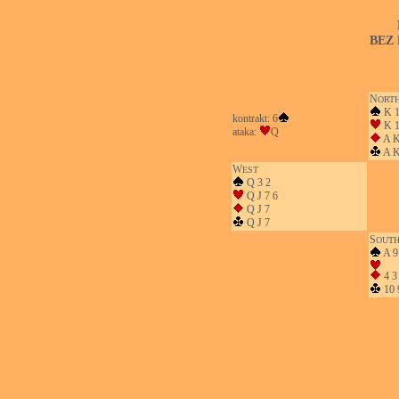
BEZ
N
ORT
K 
kontrakt: 6
K 1
ataka:
Q
A K
A K
W
EST
Q 3 2
Q J 7 6
Q J 7
Q J 7
S
OUT
A 9 
4 3
10 