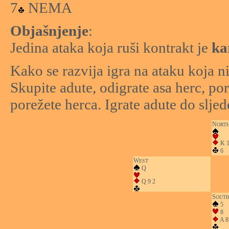
7
NEMA
Objašnjenje
:
Jedina ataka koja ruši kontrakt je
ka
Kako se razvija igra na ataku koja ni
Skupite adute, odigrate asa herc, por
porežete herca. Igrate adute do sljed
N
ORT
K 1
6
W
EST
Q
Q 9 2
S
OUT
5
8
A 8