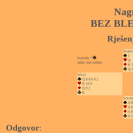
Nag
BEZ BL
Rješen
N
ORT
J
kontrakt: 7
Q
ataka: nije zadana
K 1
Q J
W
EST
Q 9 8 6 4 2
K 10 6
Q 9 2
K
S
OUT
A K
A 8
A 8
A 5
Odgovor
: