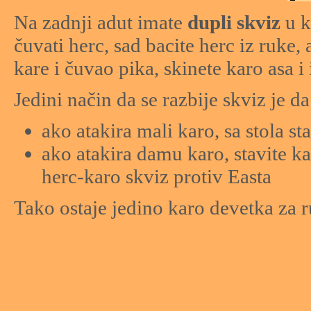
Na zadnji adut imate
dupli skviz
u k
čuvati herc, sad bacite herc iz ruke,
kare i čuvao pika, skinete karo asa 
Jedini način da se razbije skviz je da
ako atakira mali karo, sa stola st
ako atakira damu karo, stavite kar
herc-karo skviz protiv Easta
Tako ostaje jedino karo devetka za r