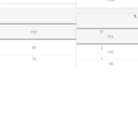
9.
rez
fr
rez
90
2
150
70
1
-50