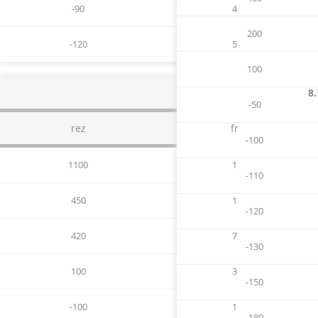
-90
4
200
-120
5
100
8.
-50
rez
fr
-100
1100
1
-110
450
1
-120
420
7
-130
100
3
-150
-100
1
-180