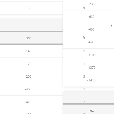
-230
-130
5
-630
2.
-660
rez
fr
-690
-140
1
-1100
-170
1
-1370
-200
3
-1440
-400
1
-420
2
rez