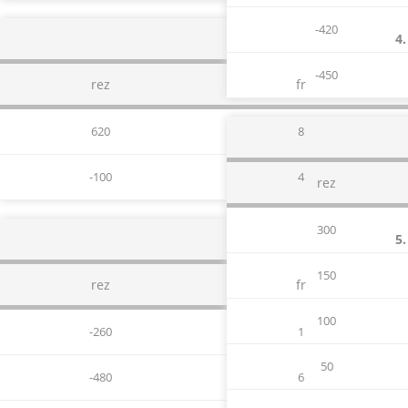
-420
4.
-450
rez
fr
620
8
-100
4
rez
300
5.
150
rez
fr
100
-260
1
50
-480
6