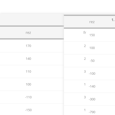
Rab 20
1.
rez
rez
fr
150
170
2
100
140
2
-50
110
3
-100
100
1
-140
-110
3
-300
-150
1
-790