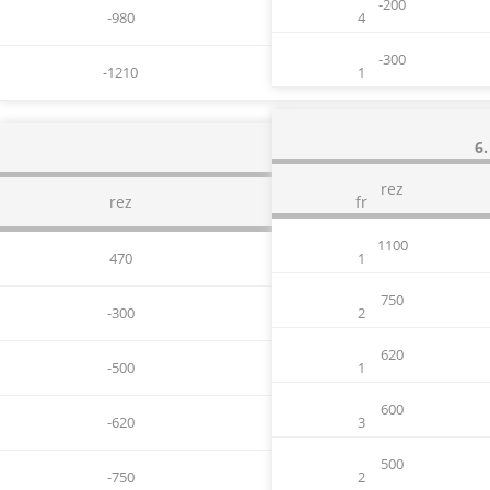
-200
-980
4
-300
-1210
1
6.
rez
rez
fr
1100
470
1
750
-300
2
620
-500
1
600
-620
3
500
-750
2