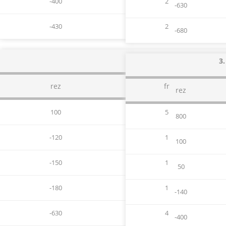
-400
2
-630
-430
2
-680
3.
rez
fr
rez
100
5
800
-120
1
100
-150
1
50
-180
1
-140
-630
4
-400