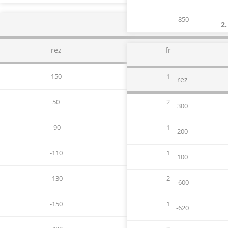
-850
2.
rez
fr
150
1
rez
50
2
300
-90
1
200
-110
1
100
-130
2
-600
-150
1
-620