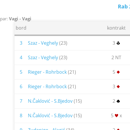
Rab 
par:
Vagi - Vagi
bord
kontrakt
3
Szaz - Veghely
(23)
3
4
Szaz - Veghely
(23)
2 NT
5
Rieger - Rohrbock
(21)
5
6
Rieger - Rohrbock
(21)
3
7
N.Čaklović - S.Bjedov
(15)
2
8
N.Čaklović - S.Bjedov
(15)
5
x