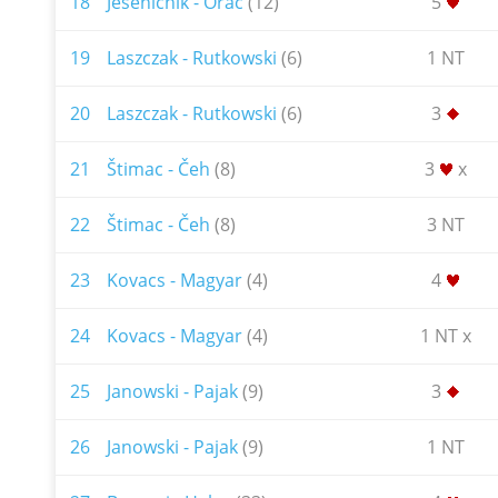
18
Jeseničnik - Orač
(12)
5
19
Laszczak - Rutkowski
(6)
1 NT
20
Laszczak - Rutkowski
(6)
3
21
Štimac - Čeh
(8)
3
x
22
Štimac - Čeh
(8)
3 NT
23
Kovacs - Magyar
(4)
4
24
Kovacs - Magyar
(4)
1 NT x
25
Janowski - Pajak
(9)
3
26
Janowski - Pajak
(9)
1 NT