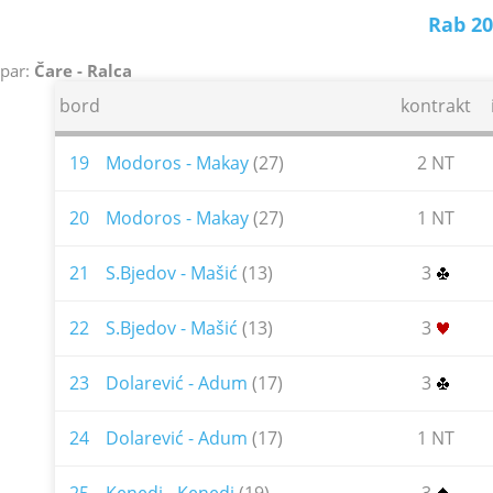
Rab 20
par:
Čare - Ralca
bord
kontrakt
19
Modoros - Makay
(27)
2 NT
20
Modoros - Makay
(27)
1 NT
21
S.Bjedov - Mašić
(13)
3
22
S.Bjedov - Mašić
(13)
3
23
Dolarević - Adum
(17)
3
24
Dolarević - Adum
(17)
1 NT