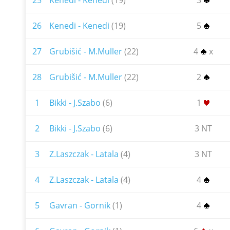
25
Kenedi - Kenedi
(19)
3
26
Kenedi - Kenedi
(19)
5
27
Grubišić - M.Muller
(22)
4
x
28
Grubišić - M.Muller
(22)
2
1
Bikki - J.Szabo
(6)
1
2
Bikki - J.Szabo
(6)
3 NT
3
Z.Laszczak - Latala
(4)
3 NT
4
Z.Laszczak - Latala
(4)
4
5
Gavran - Gornik
(1)
4