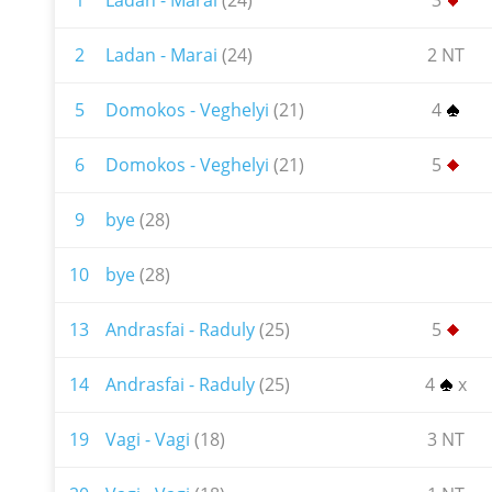
1
Ladan - Marai
(24)
3
2
Ladan - Marai
(24)
2 NT
5
Domokos - Veghelyi
(21)
4
6
Domokos - Veghelyi
(21)
5
9
bye
(28)
10
bye
(28)
13
Andrasfai - Raduly
(25)
5
14
Andrasfai - Raduly
(25)
4
x
19
Vagi - Vagi
(18)
3 NT