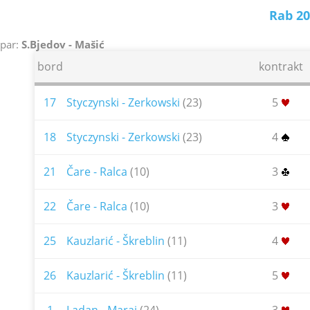
Rab 20
par:
S.Bjedov - Mašić
bord
kontrakt
17
Styczynski - Zerkowski
(23)
5
18
Styczynski - Zerkowski
(23)
4
21
Čare - Ralca
(10)
3
22
Čare - Ralca
(10)
3
25
Kauzlarić - Škreblin
(11)
4
26
Kauzlarić - Škreblin
(11)
5