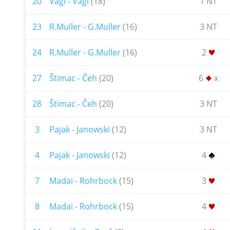
20
Vagi - Vagi
(18)
1 NT
23
R.Muller - G.Muller
(16)
3 NT
24
R.Muller - G.Muller
(16)
2
27
Štimac - Čeh
(20)
6
x
28
Štimac - Čeh
(20)
3 NT
3
Pajak - Janowski
(12)
3 NT
4
Pajak - Janowski
(12)
4
7
Madai - Rohrbock
(15)
3
8
Madai - Rohrbock
(15)
4