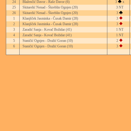
24
Blaženčić Davor - Raše Davor
(6)
3
x
25
Skitarelić Nenad - Škreblin Ognjen
(20)
3 NT
26
Skitarelić Nenad - Škreblin Ognjen
(20)
3
1
Klanjšček Jasminka - Čusak Damir
(28)
3
2
Klanjšček Jasminka - Čusak Damir
(28)
3
3
Zaradić Sanja - Kovač Božidar
(41)
1 NT
4
Zaradić Sanja - Kovač Božidar
(41)
1 NT
5
Staničić Ognjen - Dražić Goran
(10)
2
6
Staničić Ognjen - Dražić Goran
(10)
3