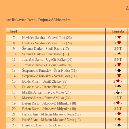
A
par:
Rukavina Irena - Dujmović Aleksandra
bord
kontrakt
7
Havliček Sandra - Vidović Toni
(26)
2
8
Havliček Sandra - Vidović Toni
(26)
4
9
Šeremet Darko - Šimić Ratko
(17)
3 NT
10
Šeremet Darko - Šimić Ratko
(17)
2
11
Juzbašić Darko - Uglešić Paško
(50)
3 NT
12
Juzbašić Darko - Uglešić Paško
(50)
4
13
Šćepanović Tomislav - Šver Nikica
(11)
4
14
Šćepanović Tomislav - Šver Nikica
(11)
3
15
Đukić Milan - Unetić Zlatko
(39)
2
x
16
Đukić Milan - Unetić Zlatko
(39)
5
17
Maričić Jurica - Pravdić Milko
(24)
5
x
18
Maričić Jurica - Pravdić Milko
(24)
1 NT
19
Beban Dario - Jakopović Miljenko
(18)
4
x
20
Beban Dario - Jakopović Miljenko
(18)
3 NT
21
Ivančić Ana - Miladin-Matković Neda
(12)
4
22
Ivančić Ana - Miladin-Matković Neda
(12)
3
23
Blaženčić Davor - Raše Davor
(6)
4