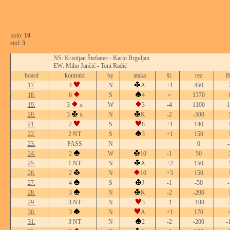
kolo:
10
stol:
3
NS: Kristijan Štefanec - Karlo Brguljan
EW: Miho Jančić - Toni Radić
board
kontrakt
by
ataka
št.
rez
B
17.
4
N
A
+1
450
18.
6
S
4
=
1370
19.
3
x
W
3
-4
1100
1
20.
3
x
N
K
-2
-500
21.
2
S
8
+1
140
22.
2 NT
S
3
+1
150
23.
PASS
N
0
-
24.
2
W
10
-1
50
25.
1 NT
N
A
+2
150
26.
2
N
10
+3
150
27.
4
S
J
-1
-50
-
28.
3
N
K
-2
-200
29.
3 NT
N
3
-1
-100
30.
3
N
A
+1
170
31.
3 NT
N
2
-2
-200
-