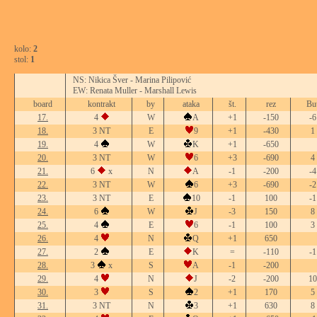
kolo:
2
stol:
1
NS: Nikica Šver - Marina Pilipović
EW: Renata Muller - Marshall Lewis
board
kontrakt
by
ataka
št.
rez
Bu
17.
4
W
A
+1
-150
-6
18.
3 NT
E
9
+1
-430
1
19.
4
W
K
+1
-650
20.
3 NT
W
6
+3
-690
4
21.
6
x
N
A
-1
-200
-4
22.
3 NT
W
6
+3
-690
-2
23.
3 NT
E
10
-1
100
-1
24.
6
W
J
-3
150
8
25.
4
E
6
-1
100
3
26.
4
N
Q
+1
650
27.
2
E
K
=
-110
-1
28.
3
x
S
A
-1
-200
29.
4
N
J
-2
-200
10
30.
3
S
2
+1
170
5
31.
3 NT
N
3
+1
630
8