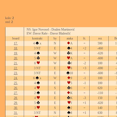
kolo:
2
stol:
2
NS: Igor Novosel - Dražen Martinović
EW: Davor Raše - Davor Blaženčić
board
kontrakt
by
ataka
št.
rez
B
17.
4
x
N
A
=
590
1
18.
3 NT
E
4
+2
-460
19.
4
W
K
=
-620
20.
5
W
A
=
-600
21.
6
W
J
-2
100
22.
3 NT
E
6
+3
-690
-
23.
3 NT
E
10
=
-600
-
24.
6
x
W
9
-1
100
25.
4
E
5
-1
100
26.
4
S
6
=
620
-
27.
2
E
K
=
-110
-
28.
4
E
K
-3
150
29.
5
E
J
+1
-620
30.
3
S
2
=
140
31.
3 NT
N
8
+1
630