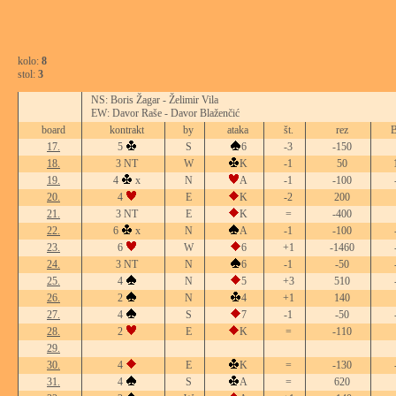
kolo:
8
stol:
3
NS: Boris Žagar - Želimir Vila
EW: Davor Raše - Davor Blaženčić
board
kontrakt
by
ataka
št.
rez
B
17.
5
S
6
-3
-150
18.
3 NT
W
K
-1
50
19.
4
x
N
A
-1
-100
20.
4
E
K
-2
200
21.
3 NT
E
K
=
-400
22.
6
x
N
A
-1
-100
23.
6
W
6
+1
-1460
24.
3 NT
N
6
-1
-50
25.
4
N
5
+3
510
26.
2
N
4
+1
140
27.
4
S
7
-1
-50
28.
2
E
K
=
-110
29.
30.
4
E
K
=
-130
31.
4
S
A
=
620