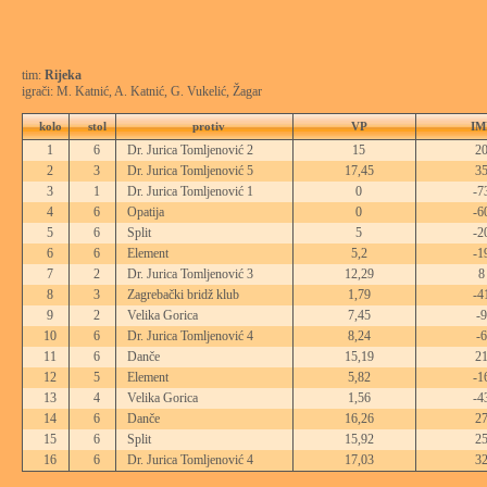
tim:
Rijeka
igrači: M. Katnić, A. Katnić, G. Vukelić, Žagar
kolo
stol
protiv
VP
IM
1
6
Dr. Jurica Tomljenović 2
15
2
2
3
Dr. Jurica Tomljenović 5
17,45
3
3
1
Dr. Jurica Tomljenović 1
0
-7
4
6
Opatija
0
-6
5
6
Split
5
-2
6
6
Element
5,2
-1
7
2
Dr. Jurica Tomljenović 3
12,29
8
8
3
Zagrebački bridž klub
1,79
-4
9
2
Velika Gorica
7,45
-9
10
6
Dr. Jurica Tomljenović 4
8,24
-6
11
6
Danče
15,19
2
12
5
Element
5,82
-1
13
4
Velika Gorica
1,56
-4
14
6
Danče
16,26
2
15
6
Split
15,92
2
16
6
Dr. Jurica Tomljenović 4
17,03
3