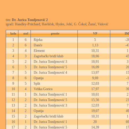
tim:
Dr. Jurica Tomljenović 2
igrači: Handley-Pritchard, Havliček, Hydes, Jelić, G. Čekol, Žunić, Vidović
kolo
stol
protiv
VP
IM
1
6
Rijeka
5
-2
2
6
Danče
1,13
-4
3
4
Element
10,31
1
4
3
Zagrebački bridž klub
18,66
4
5
2
Dr. Jurica Tomljenović 3
10,91
3
6
5
Dr. Jurica Tomljenović 5
16,09
2
7
5
Dr. Jurica Tomljenović 4
13,97
1
8
6
Opatija
9,69
-1
9
5
Split
12,03
7
10
4
Velika Gorica
17,97
3
11
1
Dr. Jurica Tomljenović 1
10,61
2
12
2
Dr. Jurica Tomljenović 5
15,56
2
13
2
Dr. Jurica Tomljenović 3
12,03
7
14
2
Opatija
19,07
4
15
2
Zagrebački bridž klub
10,31
1
16
1
Dr. Jurica Tomljenović 1
20
6
17
2
Dr. Jurica Tomljenović 5
14,39
1