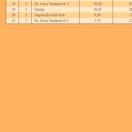
18
2
Dr. Jurica Tomljenović 3
16,26
2
19
2
Opatija
16,42
2
20
2
Zagrebački bridž klub
9,39
-2
21
1
Dr. Jurica Tomljenović 1
3,74
-2