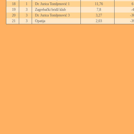
18
1
Dr. Jurica Tomljenović 1
11,76
6
19
3
Zagrebački bridž klub
7,8
-4
20
3
Dr. Jurica Tomljenović 3
3,27
-3
21
3
Opatija
2,03
-3