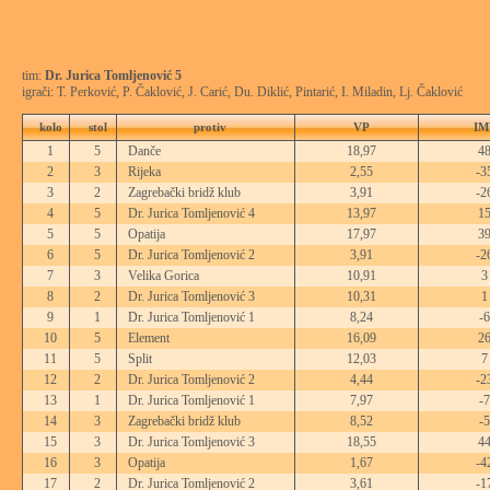
tim:
Dr. Jurica Tomljenović 5
igrači: T. Perković, P. Čaklović, J. Carić, Du. Diklić, Pintarić, I. Miladin, Lj. Čaklović
kolo
stol
protiv
VP
IM
1
5
Danče
18,97
4
2
3
Rijeka
2,55
-3
3
2
Zagrebački bridž klub
3,91
-2
4
5
Dr. Jurica Tomljenović 4
13,97
1
5
5
Opatija
17,97
3
6
5
Dr. Jurica Tomljenović 2
3,91
-2
7
3
Velika Gorica
10,91
3
8
2
Dr. Jurica Tomljenović 3
10,31
1
9
1
Dr. Jurica Tomljenović 1
8,24
-6
10
5
Element
16,09
2
11
5
Split
12,03
7
12
2
Dr. Jurica Tomljenović 2
4,44
-2
13
1
Dr. Jurica Tomljenović 1
7,97
-7
14
3
Zagrebački bridž klub
8,52
-5
15
3
Dr. Jurica Tomljenović 3
18,55
4
16
3
Opatija
1,67
-4
17
2
Dr. Jurica Tomljenović 2
3,61
-1